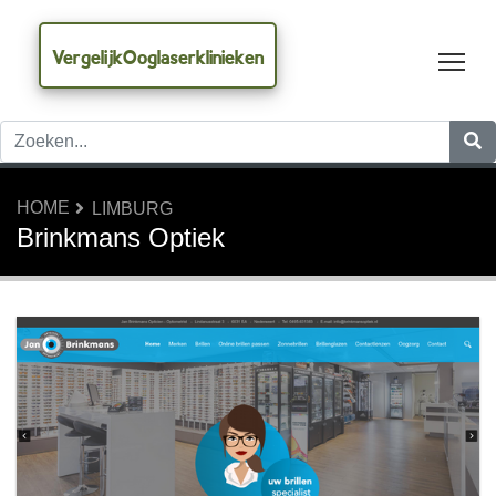
VergelijkOoglaserklinieken
Tog
HOME
LIMBURG
Brinkmans Optiek