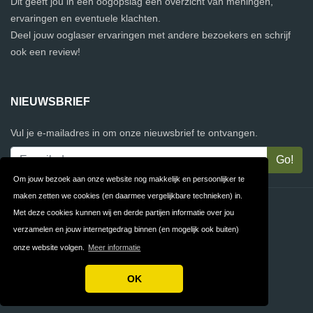
Dit geeft jou in één oogopslag een overzicht van meningen,
ervaringen en eventuele klachten.
Deel jouw ooglaser ervaringen met andere bezoekers en schrijf
ook een review!
NIEUWSBRIEF
Vul je e-mailadres in om onze nieuwsbrief te ontvangen.
Om jouw bezoek aan onze website nog makkelijk en persoonlijker te
maken zetten we cookies (en daarmee vergelijkbare technieken) in.
Contact
Privacy
Met deze cookies kunnen wij en derde partijen informatie over jou
verzamelen en jouw internetgedrag binnen (en mogelijk ook buiten)
Algemene
FAQ
onze website volgen.
Meer informatie
Voorwaarden
OK
Copyright © 2026 VergelijkOoglaserklinieken