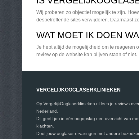
IS VERGELIJKOOGLASE
Wij proberen zo objectief mogelijk te zijn. Ho
desbetreffende sites verwijderen. Daarnaast zo
WAT MOET IK DOEN WA
Je hebt altijd de mogelijkheid om te reageren
review op de website kan blijven staan of niet.
VERGELIJKOOGLASERKLINIEKEN
Op VergelijkOoglaserklinieken.nl lees je reviews ove
Nederland.
Dit geeft jou in één oogopslag een overzicht van m
klachten.
Deel jouw ooglaser ervaringen met andere bezoekers