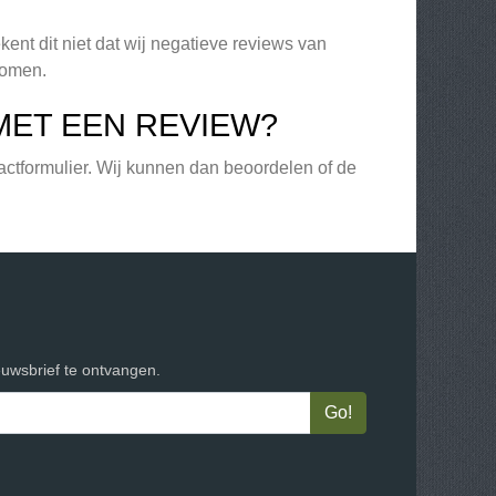
ent dit niet dat wij negatieve reviews van
komen.
MET EEN REVIEW?
actformulier. Wij kunnen dan beoordelen of de
euwsbrief te ontvangen.