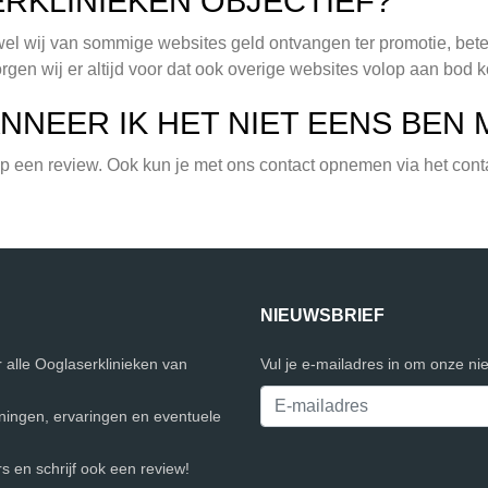
RKLINIEKEN OBJECTIEF?
ewel wij van sommige websites geld ontvangen ter promotie, betek
rgen wij er altijd voor dat ook overige websites volop aan bod 
NNEER IK HET NIET EENS BEN 
 op een review. Ook kun je met ons contact opnemen via het cont
NIEUWSBRIEF
r alle Ooglaserklinieken van
Vul je e-mailadres in om onze ni
eningen, ervaringen en eventuele
 en schrijf ook een review!