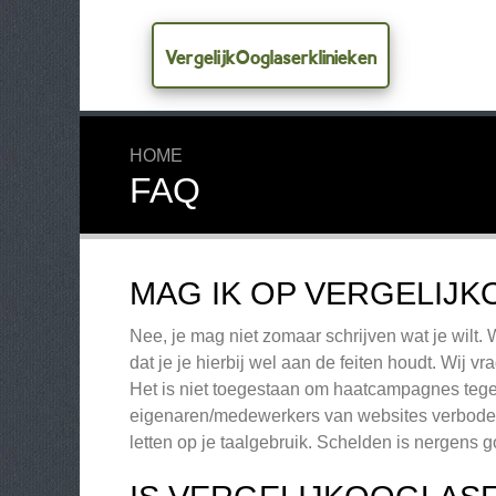
VergelijkOoglaserklinieken
HOME
FAQ
MAG IK OP VERGELIJK
Nee, je mag niet zomaar schrijven wat je wilt. 
dat je je hierbij wel aan de feiten houdt. Wij
Het is niet toegestaan om haatcampagnes tege
eigenaren/medewerkers van websites verboden
letten op je taalgebruik. Schelden is nergens g